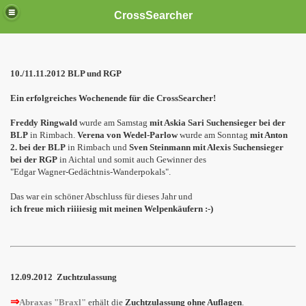
CrossSearcher
10./11.11.2012 BLP und RGP
Ein erfolgreiches Wochenende für die CrossSearcher!
Freddy Ringwald
wurde am Samstag
mit Askia Sari Suchensieger bei der
BLP
in Rimbach.
Verena von Wedel-Parlow
wurde am Sonntag
mit Anton
2. bei der BLP
in Rimbach und
Sven Steinmann mit
Alexis Suchensieger
bei der RGP
in Aichtal und somit auch Gewinner des
"Edgar Wagner-Gedächtnis-Wanderpokals".
Das war ein schöner Abschluss für dieses Jahr und
ich freue mich riiiiesig mit meinen Welpenkäufern :-)
12.09.2012
Zuchtzulassung
⇒
Abraxas "Braxl"
erhält die
Zuchtzulassung ohne Auflagen
.