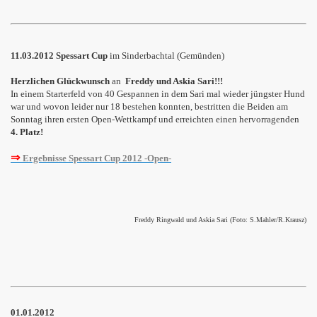
11.03.2012 Spessart Cup
im Sinderbachtal (Gemünden)
Herzlichen Glückwunsch
an
Freddy und Askia Sari!!!
In einem Starterfeld von 40 Gespannen in dem Sari mal wieder jüngster Hund
war und wovon leider nur 18 bestehen konnten, bestritten
die Beiden
am
Sonntag ihren ersten Open-Wettkampf und erreichten einen hervorragenden
4. Platz!
⇒
Ergebnisse Spessart Cup 2012 -Open-
Freddy Ringwald und Askia Sari (Foto: S.Mahler/R.Krausz)
01.01.2012